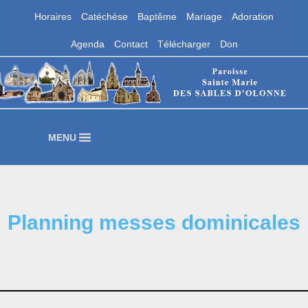
Horaires
Catéchèse
Baptême
Mariage
Adoration
Aller
Agenda
Contact
Télécharger
Don
au
contenu
Paroisse Sainte Marie des Sables
d'Olonne
Les Sables d'Olonne
MENU
Planning messes dominicales