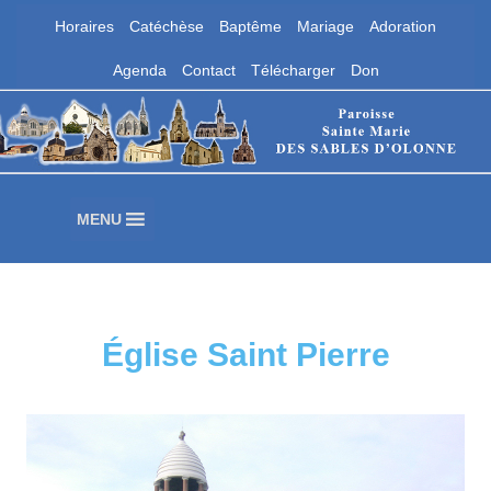
Horaires
Catéchèse
Baptême
Mariage
Adoration
Aller
Agenda
Contact
Télécharger
Don
au
contenu
Paroisse Sainte Marie des Sables
d'Olonne
Les Sables d'Olonne
MENU
Église Saint Pierre