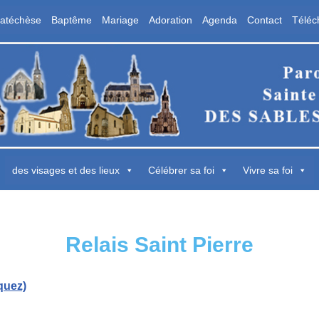
atéchèse
Baptême
Mariage
Adoration
Agenda
Contact
Téléc
aroisse Sainte Marie des Sables d'Olon
 Sables d'Olonne
des visages et des lieux
Célébrer sa foi
Vivre sa foi
Relais Saint Pierre
quez)