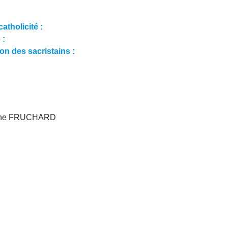
atholicité :
 :
ion des sacristains :
lène FRUCHARD