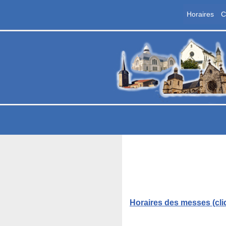
Horaires
C
Aller
au
contenu
P
Les
Horaires des messes (cli