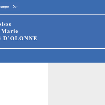
harger
Don
ne