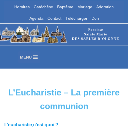
Horaires
Catéchèse
Baptême
Mariage
Adoration
Aller
Agenda
Contact
Télécharger
Don
au
contenu
Paroisse Sainte Marie des Sables
d'Olonne
Les Sables d'Olonne
MENU
L’Eucharistie – La première
communion
L’eucharistie,c’est quoi ?