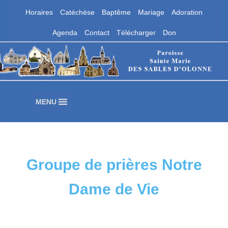
Horaires
Catéchèse
Baptême
Mariage
Adoration
Aller
Agenda
Contact
Télécharger
Don
au
contenu
Paroisse Sainte Marie des Sables
d'Olonne
Les Sables d'Olonne
MENU
Groupe de prières Notre
Dame de Vie