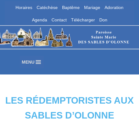
Horaires
Catéchèse
Baptême
Mariage
Adoration
Aller
Agenda
Contact
Télécharger
Don
au
contenu
Paroisse Sainte Marie des Sables
d'Olonne
Les Sables d'Olonne
MENU
LES RÉDEMPTORISTES AUX
SABLES D’OLONNE