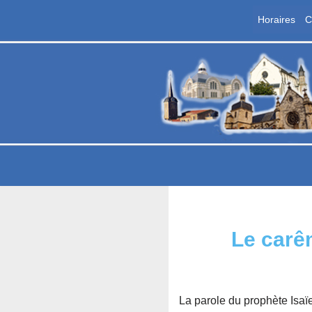
Horaires
C
Aller
au
contenu
P
Les
Le carê
La parole du prophète Isaï