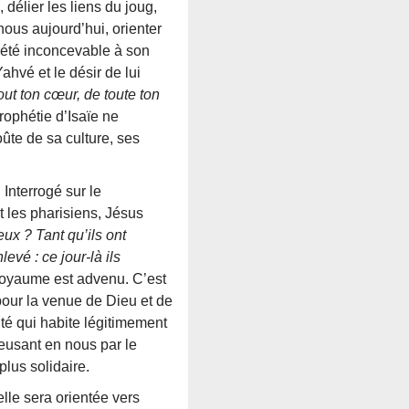
 délier les liens du joug,
nous aujourd’hui, orienter
s été inconcevable à son
ahvé et le désir de lui
out ton cœur, de toute ton
rophétie d’Isaïe ne
oûte de sa culture, ses
Interrogé sur le
 les pharisiens, Jésus
ux ? Tant qu’ils ont
evé : ce jour-là ils
 royaume est advenu. C’est
pour la venue de Dieu et de
ité qui habite légitimement
reusant en nous par le
plus solidaire.
lle sera orientée vers