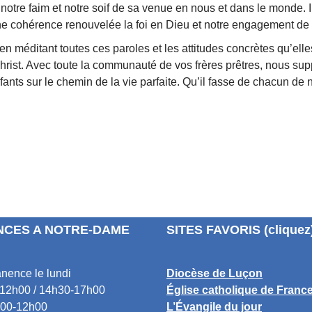
r notre faim et notre soif de sa venue en nous et dans le monde. 
ne cohérence renouvelée la foi en Dieu et notre engagement de
n méditant toutes ces paroles et les attitudes concrètes qu’elle
Christ. Avec toute la communauté de vos frères prêtres, nous su
ants sur le chemin de la vie parfaite. Qu’il fasse de chacun de 
CES A NOTRE-DAME
SITES FAVORIS (cliquez
nence le lundi
Diocèse de Luçon
12h00 / 14h30-17h00
Église catholique de Franc
00-12h00
L’Évangile du jour