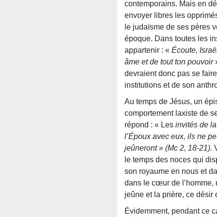
contemporains. Mais en défi
envoyer libres les opprimés
le judaïsme de ses pères v
époque. Dans toutes les inst
appartenir : «
Écoute, Israë
âme et de tout ton pouvoir
»
devraient donc pas se faire
institutions et de son anthr
Au temps de Jésus, un épis
comportement laxiste de se
répond : « Les
invités de l
l’Époux avec eux, ils ne pe
jeûneront » (Mc 2, 18-21).
le temps des noces qui disp
son royaume en nous et dans
dans le cœur de l’homme, n’
jeûne et la prière, ce désir
Évidemment, pendant ce car