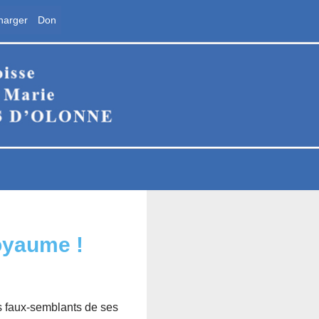
harger
Don
ne
oyaume !
es faux-semblants de ses