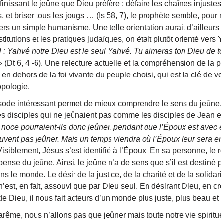
nissant le jeûne que Dieu préfère : défaire les chaînes injustes,
, et briser tous les jougs … (Is 58, 7), le prophète semble, pour 
ers un simple humanisme. Une telle orientation aurait d’ailleur
itutions et les pratiques judaïques, on était plutôt orienté vers Y
l : Yahvé notre Dieu est le seul Yahvé. Tu aimeras ton Dieu de t
 (Dt 6, 4 -6). Une relecture actuelle et la compréhension de la p
 en dehors de la foi vivante du peuple choisi, qui est la clé de v
opologie.
ode intéressant permet de mieux comprendre le sens du jeûne. 
s disciples qui ne jeûnaient pas comme les disciples de Jean et
a noce pourraient-ils donc jeûner, pendant que l’Époux est avec e
uvent pas jeûner. Mais un temps viendra où l’Époux leur sera enl
Visiblement, Jésus s’est identifié à l’Époux. En sa personne, le
ense du jeûne. Ainsi, le jeûne n’a de sens que s’il est destiné 
 le monde. Le désir de la justice, de la charité et de la solidar
est, en fait, assouvi que par Dieu seul. En désirant Dieu, en c
 de Dieu, il nous fait acteurs d’un monde plus juste, plus beau et 
ême, nous n’allons pas que jeûner mais toute notre vie spiritue