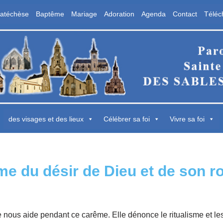
atéchèse
Baptême
Mariage
Adoration
Agenda
Contact
Téléc
aroisse Sainte Marie des Sables d'Olon
 Sables d'Olonne
des visages et des lieux
Célébrer sa foi
Vivre sa foi
me du désir de Dieu et de son r
e nous aide pendant ce carême. Elle dénonce le ritualisme et l