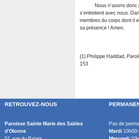
Nous n’avons donc pas de
s’entretient avec nous. Da
membres du corps dont il e
sa présence ! Amen.
(1) Philippe Haddad,
Parol
153
RETROUVEZ-NOUS
PERMANEN
Paroisse Sainte Marie des Sables
Pas de perma
d'Olonne
Mardi
10h00-
51, rue du Palais
Mercredi
10h