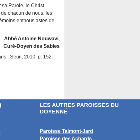
a Parole, le Christ
e de chacun de nous, les
 témoins enthousiastes de
Abbé Antoine Nouwavi,
Curé-Doyen des Sables
ris : Seuil, 2010, p. 152-
)
LES AUTRES PAROISSES DU
DOYENNÉ
Paroisse Talmont-Jard
e
Paroisse des Achards