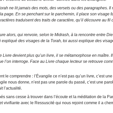
Torah ne lit jamais des mots, des versets ou des paragraphes. I
 la page. En se penchant sur le parchemin, il place son visage fa
ractères traduisent des traits de caractère, qu’il découvre au fil
alors, qui renvoie, selon le Midrash, à la rencontre entre Dieu
i expliqué des visages de la Torah, toi aussi explique des visag
re devient plus qu’un livre, il se métamorphose en maître. Il
, que l’on interroge. Face au Livre chaque lecteur se retrouve co
comprendre : l’Évangile ce n’est pas qu’un livre, c’est une
ngile nous donne, n’est pas une parole du passé, c’est une par
t l’actualité.
cesse à trouver dans l’écoute et la méditation de la Parol
et vivifiante avec le Ressuscité qui nous rejoint comme il a ch