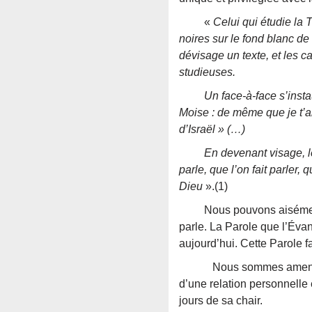
«
Celui qui étudie la 
noires sur le fond blanc de
dévisage un texte, et les ca
studieuses.
Un face-à-face s’instaure 
Moise : de même que je t’a
d’Israël » (…)
En devenant visage, le Liv
parle, que l’on fait parler
Dieu
».(1)
Nous pouvons aisément le 
parle. La Parole que l’Éva
aujourd’hui. Cette Parole fai
Nous sommes amenés sans 
d’une relation personnelle 
jours de sa chair.