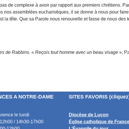
 complexe à avoir par rapport aux premiers chrétiens. Par s
ns nos assemblées eucharistiques, il se donne à nous pour fair
st la tête. Que sa Parole nous renouvelle et fasse de nous des
es de Rabbins. « Reçois tout homme avec un beau visage
», Pa
CES A NOTRE-DAME
SITES FAVORIS (cliquez
nence le lundi
Diocèse de Luçon
12h00 / 14h30-17h00
Église catholique de Franc
00-12h00
L’Évangile du jour