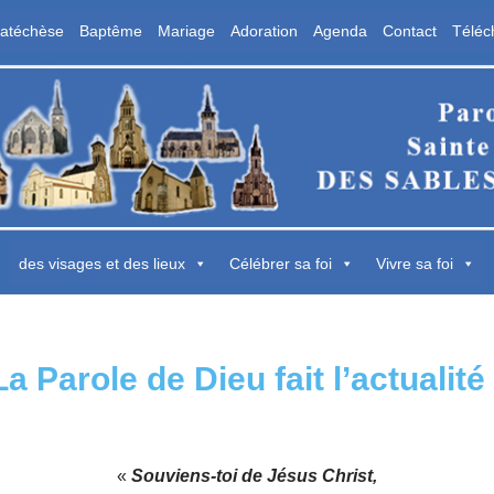
atéchèse
Baptême
Mariage
Adoration
Agenda
Contact
Téléc
aroisse Sainte Marie des Sables d'Olon
 Sables d'Olonne
des visages et des lieux
Célébrer sa foi
Vivre sa foi
La Parole de Dieu fait l’actualité 
«
Souviens-toi de Jésus Christ,