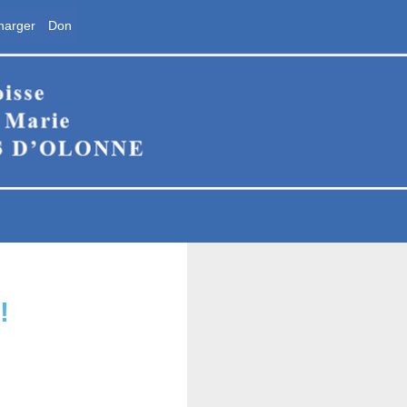
harger
Don
ne
!