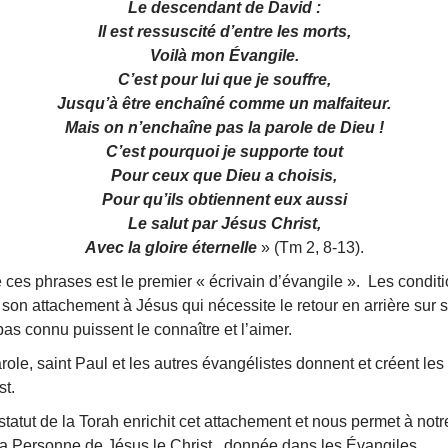
Le descendant de David :
Il est ressuscité d’entre les morts,
Voilà mon Évangile.
C’est pour lui que je souffre,
Jusqu’à être enchaîné comme un malfaiteur.
Mais on n’enchaîne pas la parole de Dieu !
C’est pourquoi je supporte tout
Pour ceux que Dieu a choisis,
Pour qu’ils obtiennent eux aussi
Le salut par Jésus Christ,
Avec la gloire éternelle
» (Tm 2, 8-13).
s phrases est le premier « écrivain d’évangile ». Les conditio
son attachement à Jésus qui nécessite le retour en arrière sur s
as connu puissent le connaître et l’aimer.
ole, saint Paul et les autres évangélistes donnent et créent les
st.
t de la Torah enrichit cet attachement et nous permet à notre 
 la Personne de Jésus le Christ donnée dans les Évangiles.