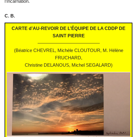
l’Incarnation.
C. B.
CARTE d’AU-REVOIR DE L’ÉQUIPE DE LA CDDP DE
SAINT PIERRE
—————————————–
(Béatrice CHEVREL, Michèle CLOUTOUR, M. Hélène
FRUCHARD,
Christine DELANOUS, Michel SEGALARD)