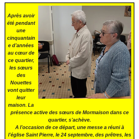
Après avoir
été pendant
une
cinquantain
e d’années
au cœur de
ce quartier,
les sœurs
des
Nouettes
vont quitter
leur
maison. La
présence active des sœurs de Mormaison dans ce
quartier, s’achève.
A l’occasion de ce départ, une messe a réuni à
l’église Saint Pierre, le 24 septembre, des prêtres, les