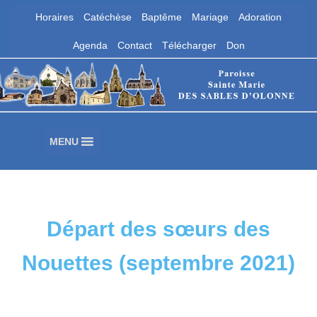
Horaires
Catéchèse
Baptême
Mariage
Adoration
Aller
Agenda
Contact
Télécharger
Don
au
contenu
Paroisse Sainte Marie des Sables
d'Olonne
Les Sables d'Olonne
MENU
Départ des sœurs des
Nouettes (septembre 2021)