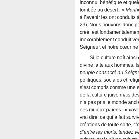
inconnu, bénéfique et quelq
tombée au désert :
« Manho
à l’avenir les ont conduits
23). Nous pouvons donc pe
créé, est fondamentalement
inexorablement conduit vers 
Seigneur, et notre cœur ne 
Si la culture naît ainsi de
divine faite aux hommes. Is
peuple consacré au Seigneu
politiques, sociales et reli
s’est compris comme une ex
de la culture juive mais dev
n’a pas pris le monde anc
des milieux païens : «
voye
vrai dire, ce qui a fait su
créations de toute sorte, c’
d’entre les morts, tendez ve