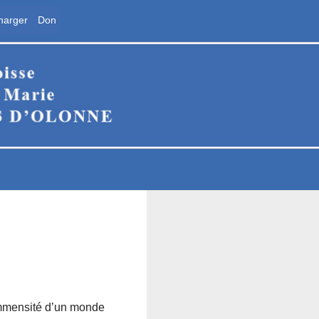
harger
Don
ne
’immensité d’un monde