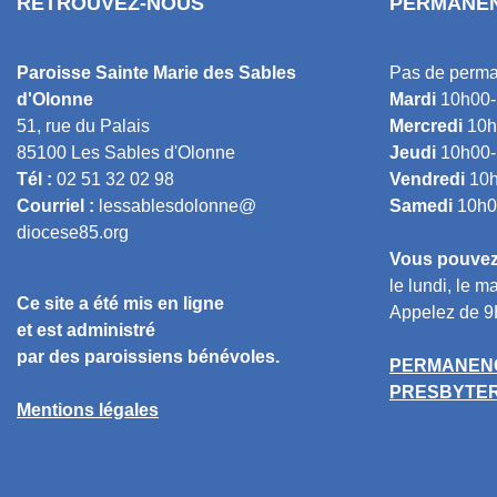
RETROUVEZ-NOUS
PERMANEN
Paroisse Sainte Marie des Sables
Pas de perma
d'Olonne
Mardi
10h00-
51, rue du Palais
Mercredi
10h
85100 Les Sables d'Olonne
Jeudi
10h00-
Tél :
02 51 32 02 98
Vendredi
10h
Courriel :
lessablesdolonne@
Samedi
10h0
diocese85.org
Vous pouvez 
le lundi, le ma
Ce site a été mis en ligne
Appelez de 9
et est administré
par des paroissiens bénévoles.
PERMANENC
PRESBYTERE
Mentions légales