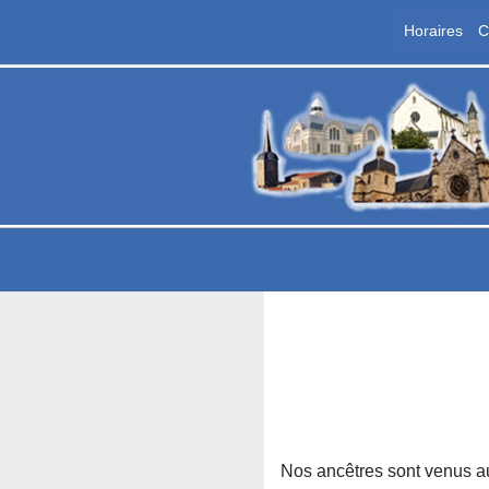
Horaires
C
Aller
au
contenu
P
Les
Nos ancêtres sont venus au