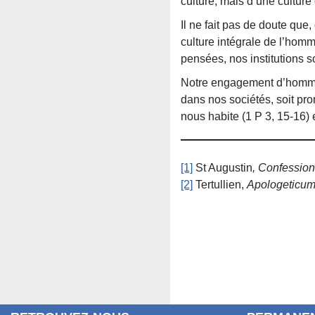
culture, mais d’une culture 
Il ne fait pas de doute qu
culture intégrale de l’homme
pensées, nos institutions so
Notre engagement d’hommes
dans nos sociétés, soit pro
nous habite (1 P 3, 15-16) 
[1]
St Augustin
, Confession
[2]
Tertullien,
Apologeticum