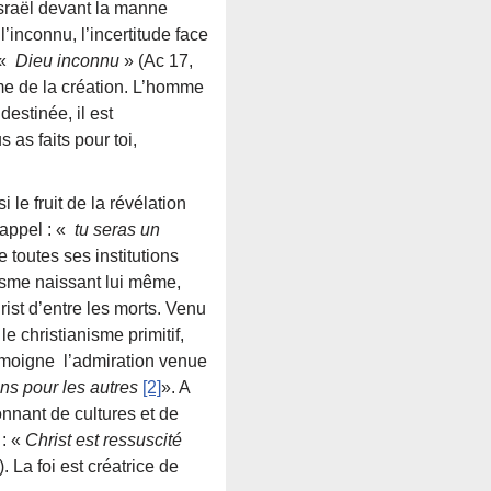
’Israël devant la manne
l’inconnu, l’incertitude face
 «
Dieu inconnu
» (Ac 17,
e de la création. L’homme
estinée, il est
 as faits pour toi,
le fruit de la révélation
’appel : «
tu seras un
e toutes ses institutions
anisme naissant lui même,
ist d’entre les morts. Venu
e christianisme primitif,
émoigne l’admiration venue
ns pour les autres
[2]
». A
onnant de cultures et de
 : «
Christ est ressuscité
). La foi est créatrice de