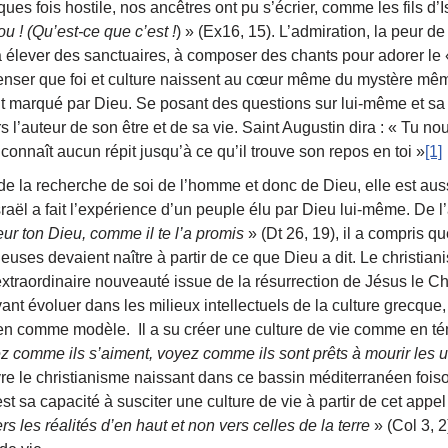
ues fois hostile, nos ancêtres ont pu s’écrier, comme les fils d
u ! (Qu’est-ce que c’est !
) » (Ex16, 15). L’admiration, la peur de 
 à élever des sanctuaires, à composer des chants pour adorer le
nser que foi et culture naissent au cœur même du mystère mêm
 marqué par Dieu. Se posant des questions sur lui-même et sa d
l’auteur de son être et de sa vie. Saint Augustin dira : « Tu nous
connaît aucun répit jusqu’à ce qu’il trouve son repos en toi »
[1]
 la recherche de soi de l’homme et donc de Dieu, elle est aussi 
raël a fait l’expérience d’un peuple élu par Dieu lui-même. De l
r ton Dieu, comme il te l’a promis
» (Dt 26, 19), il a compris qu
gieuses devaient naître à partir de ce que Dieu a dit. Le christi
traordinaire nouveauté issue de la résurrection de Jésus le Chr
ant évoluer dans les milieux intellectuels de la culture grecque, l
ien comme modèle. Il a su créer une culture de vie comme en t
z comme ils s’aiment, voyez comme ils sont prêts à mourir les u
rvivre le christianisme naissant dans ce bassin méditerranéen fois
est sa capacité à susciter une culture de vie à partir de cet appel
rs les réalités d’en haut et non vers celles de la terre
» (Col 3, 2