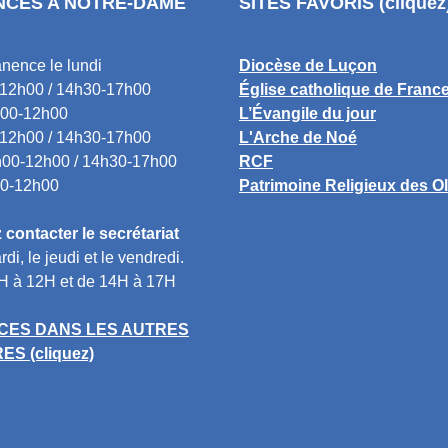
CES A NOTRE-DAME
SITES FAVORIS (cliquez
nence le lundi
Diocèse de Luçon
12h00 / 14h30-17h00
Église catholique de Franc
00-12h00
L’Évangile du jour
12h00 / 14h30-17h00
L'Arche de Noé
00-12h00 / 14h30-17h00
RCF
0-12h00
Patrimoine Religieux des O
contacter le secrétariat
rdi, le jeudi et le vendredi.
H à 12H et de 14H à 17H
ES DANS LES AUTRES
S (cliquez)