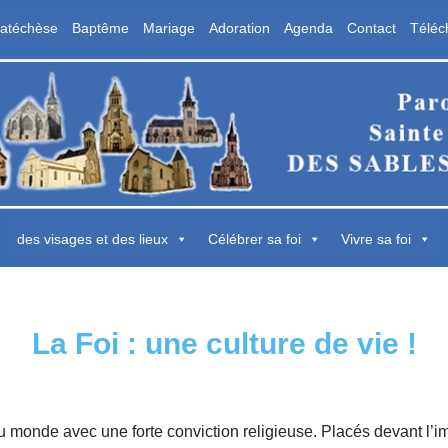
atéchèse
Baptême
Mariage
Adoration
Agenda
Contact
Téléc
aroisse Sainte Marie des Sables d'Olon
 Sables d'Olonne
des visages et des lieux
Célébrer sa foi
Vivre sa foi
La Foi : une culture de vie !
 monde avec une forte conviction religieuse. Placés devant l