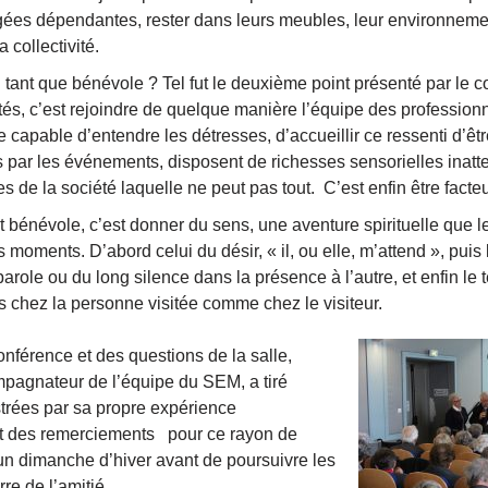
es dépendantes, rester dans leurs meubles, leur environnemen
a collectivité.
nt que bénévole ? Tel fut le deuxième point présenté par le 
rités, c’est rejoindre de quelque manière l’équipe des professionn
re capable d’entendre les détresses, d’accueillir ce ressenti d’êt
es par les événements, disposent de richesses sensorielles ina
de la société laquelle ne peut pas tout. C’est enfin être facteu
énévole, c’est donner du sens, une aventure spirituelle que le
s moments. D’abord celui du désir, « il, ou elle, m’attend », puis
parole ou du long silence dans la présence à l’autre, et enfin le
s chez la personne visitée comme chez le visiteur.
nférence et des questions de la salle,
pagnateur de l’équipe du SEM, a tiré
strées par sa propre expérience
t des remerciements pour ce rayon de
’un dimanche d’hiver avant de poursuivre les
re de l’amitié.