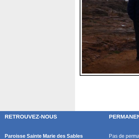
RETROUVEZ-NOUS
PERMANEN
Paroisse Sainte Marie des Sables
Pas de perma