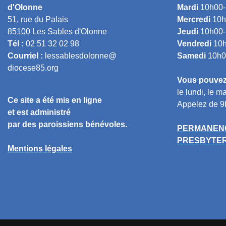
d'Olonne
Mardi
10h00-
51, rue du Palais
Mercredi
10h
85100 Les Sables d'Olonne
Jeudi
10h00-
Tél :
02 51 32 02 98
Vendredi
10h
Courriel :
lessablesdolonne@
Samedi
10h0
diocese85.org
Vous pouvez 
le lundi, le ma
Ce site a été mis en ligne
Appelez de 9
et est administré
par des paroissiens bénévoles.
PERMANENC
PRESBYTERE
Mentions légales