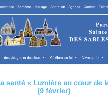
atéchèse
Baptême
Mariage
Adoration
Agenda
Contact
Téléc
aroisse Sainte Marie des Sables d'Olon
 Sables d'Olonne
des visages et des lieux
Célébrer sa foi
Vivre sa foi
a santé « Lumière au cœur de la
(9 février)