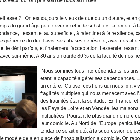
s vécu, qui ont pris soin de nous au fil des
llesse ? On est toujours le vieux de quelqu’un d’autre, et en g
ps du grand âge peut devenir celui de substituer la lenteur à l
ondance, l’essentiel au superficiel, à ralentir et à faire silence, 
l’expérience du deuil avec ses phases de révolte, avec des allers
le déni parfois, et finalement l’acceptation, l’essentiel restant
is avec soi-même. A 80 ans on garde 80 % de la faculté de nos n
Nous sommes tous interdépendants les uns d
étant la capacité à gérer ses dépendances. L
un critère. Cultiver ces liens qui nous font vi
fragilités multiples qui nous menacent avec l
des fragilités étant la solitude. En France, et
les Pays de Loire et en Vendée, les maisons d
multipliées. Pourtant le plus grand nombre de
leur domicile. Au Nord de l’Europe, particul
tendance serait plutôt à la suppression de ce
le modèle déjà en place de l’hospitalisation à domicile. On rép