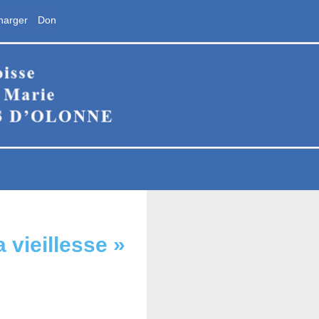
harger
Don
ne
 vieillesse »