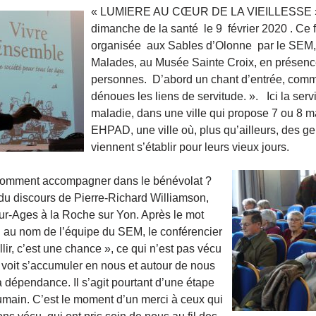
« LUMIERE AU CŒUR DE LA VIEILLESSE », t
dimanche de la santé le 9 février 2020 . Ce f
organisée aux Sables d’Olonne par le SEM,
Malades, au Musée Sainte Croix, en présence
personnes. D’abord un chant d’entrée, comme 
dénoues les liens de servitude. ». Ici la servi
maladie, dans une ville qui propose 7 ou 8 m
EHPAD, une ville où, plus qu’ailleurs, des gen
viennent s’établir pour leurs vieux jours.
? Comment accompagner dans le bénévolat ?
 du discours de Pierre-Richard Williamson,
our-Ages à la Roche sur Yon. Après le mot
 au nom de l’équipe du SEM, le conférencier
lir, c’est une chance », ce qui n’est pas vécu
voit s’accumuler en nous et autour de nous
la dépendance. Il s’agit pourtant d’une étape
main. C’est le moment d’un merci à ceux qui