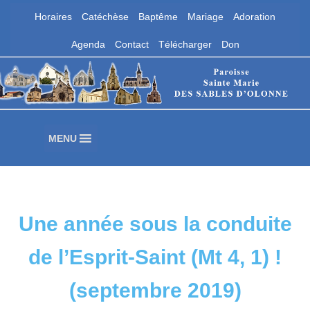
Horaires
Catéchèse
Baptême
Mariage
Adoration
Aller
Agenda
Contact
Télécharger
Don
au
contenu
Paroisse Sainte Marie des Sables
d'Olonne
Les Sables d'Olonne
MENU
Une année sous la conduite
de l’Esprit-Saint (Mt 4, 1) !
(septembre 2019)