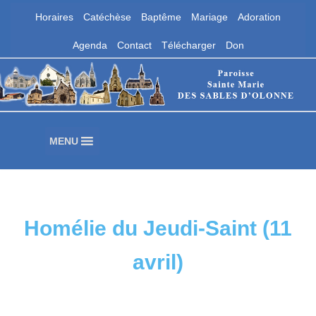
Horaires
Catéchèse
Baptême
Mariage
Adoration
Aller
Agenda
Contact
Télécharger
Don
au
contenu
Paroisse Sainte Marie des Sables
d'Olonne
Les Sables d'Olonne
MENU
Homélie du Jeudi-Saint (11
avril)